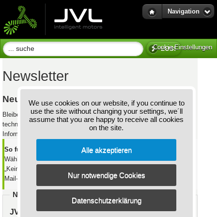
Navigation
Cookie-Einstellungen
Cookie-Einstellungen
LOS!
Newsletter
Neuigkeiten von JVL direkt per E-Mail
We use cookies on our website, if you continue to
use the site without changing your settings, we´ll
Bleiben Sie über neue integrierte Servo- und Schrittmotoren,
assume that you are happy to receive all cookies
technische Entwicklungen, Produktneuheiten und aktuelle
on the site.
Informationen von JVL auf dem Laufenden.
Alle akzeptieren
So funktioniert es:
Wählen Sie für jeden Newsletter „Abonnieren", „Abmelden" oder
„Keine Änderung". Für eine Abmeldung benötigen wir lediglich die E-
Nur notwendige Cookies
Mail-Adresse, mit der Sie angemeldet sind.
Newsletter auswählen
Datenschutzerklärung
JVL News